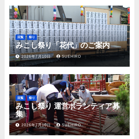
回覧
祭り
みこし祭り「花代」のご案内
2026年7月10日
SUEHIRO
回覧
祭り
みこし祭り 運営ボランティア募
集
2026年7月10日
SUEHIRO