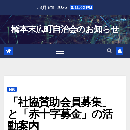
Skip
土. 8月 8th, 2026
6:11:03 PM
to
content
橋本末広町自治会のお知らせ
回覧
「社協賛助会員募集」
と「赤十字募金」の活
動案内