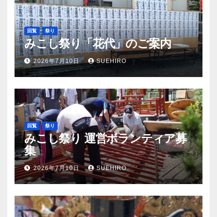
回覧
祭り
みこし祭り「花代」のご案内
2026年7月10日
SUEHIRO
回覧
祭り
みこし祭り 運営ボランティア募
集
2026年7月10日
SUEHIRO