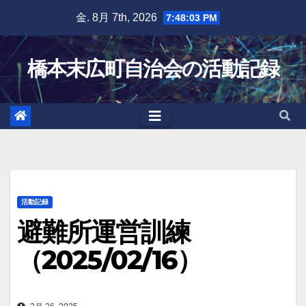
Skip
金. 8月 7th, 2026
7:48:04 PM
to
content
橋本末広町自治会の活動記録
活動記録
避難所運営訓練
（2025/02/16）