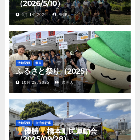
（2026/5/10）
6月 14, 2026
管理人
活動記録
祭り
ふるさと祭り（2025）
10月 23, 2025
管理人
活動記録
自治会行事
優勝
橋本町民運動会
（2025/09/28）