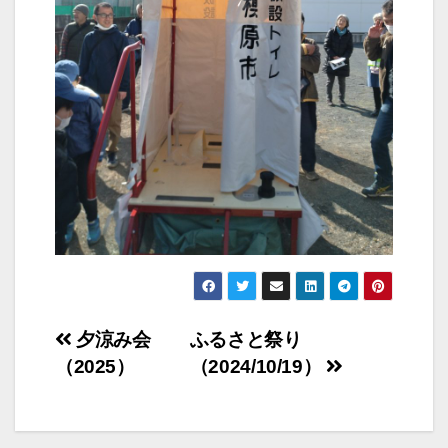
投
夕涼み会
ふるさと祭り
（2025）
（2024/10/19）
稿
ナ