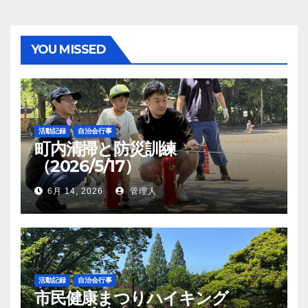
YOU MISSED
活動記録
自治会行事
町内清掃と防災訓練
（2026/5/17）
6月 14, 2026
管理人
活動記録
自治会行事
市民健康まつりハイキング