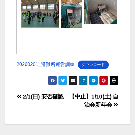
20260201_避難所運営訓練
ダウンロード
投
2/1(日) 安否確認
【中止】1/10(土) 自
治会新年会
稿
ナ