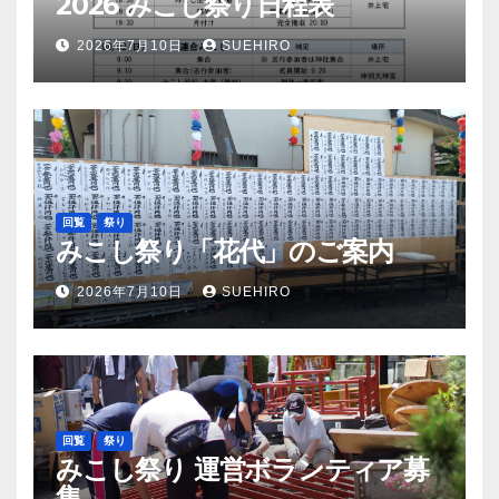
2026 みこし祭り日程表
2026年7月10日
SUEHIRO
回覧
祭り
みこし祭り「花代」のご案内
2026年7月10日
SUEHIRO
回覧
祭り
みこし祭り 運営ボランティア募
集