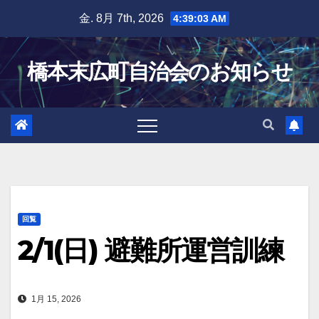
Skip
金. 8月 7th, 2026
4:39:03 AM
to
content
橋本末広町自治会のお知らせ
回覧
2/1(日) 避難所運営訓練
1月 15, 2026