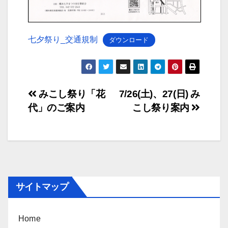
七夕祭り_交通規制
ダウンロード
投
みこし祭り「花
7/26(土)、27(日) み
代」のご案内
こし祭り案内
稿
ナ
ビ
ゲ
サイトマップ
ー
シ
Home