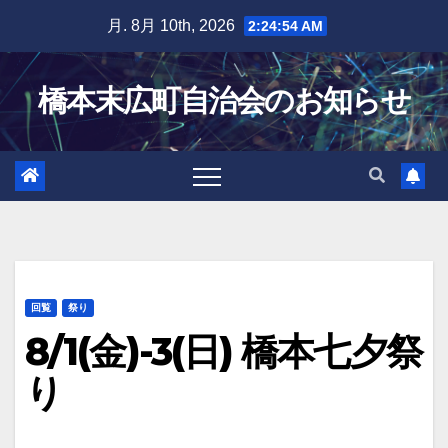
Skip
月. 8月 10th, 2026
2:24:55 AM
to
content
橋本末広町自治会のお知らせ
回覧
祭り
8/1(金)-3(日) 橋本七夕祭
り