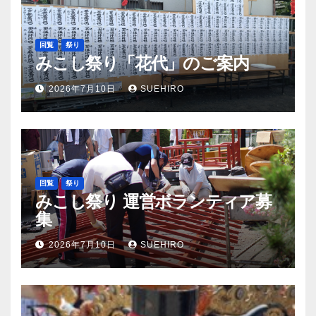
回覧
祭り
みこし祭り「花代」のご案内
2026年7月10日
SUEHIRO
回覧
祭り
みこし祭り 運営ボランティア募
集
2026年7月10日
SUEHIRO